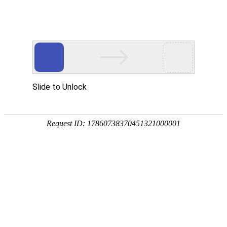
公司新闻

智能衣柜：黑科技守护衣物健康
作者：紫韩不锈钢 发布时间：2025-07-19 访问量：487
2025 年的智能衣柜已突破传统收纳功能，形成 “健康护理 - 智能管
理 - 灵活适配” 的全新体验，实现衣物的 “全生命周期管理”。健康
护理核心在于环境调控与净化功能：光触媒除味模块（内置 TiO?光