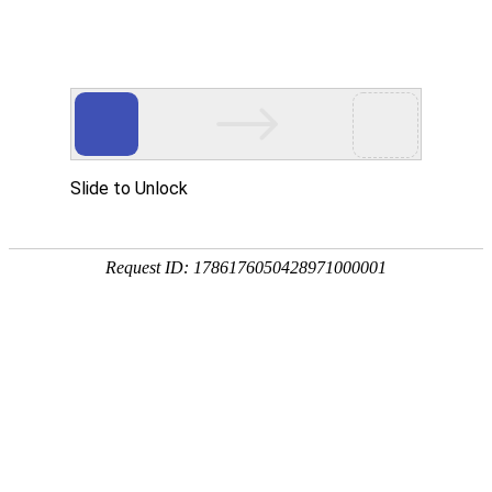
公司新闻

浴室柜收纳：颜值与实用的平衡术
作者：紫韩不锈钢 发布时间：2025-07-19 访问量：564
2025 年流行的简约风浴室柜，在保持外观简洁的同时，通过 “分层
收纳 - 隐藏设计 - 智能辅助” 实现实用与颜值的平衡。台盆下方预
留 40-50cm 高的开放格（宽度与台盆一致，深度 30-35cm），可放